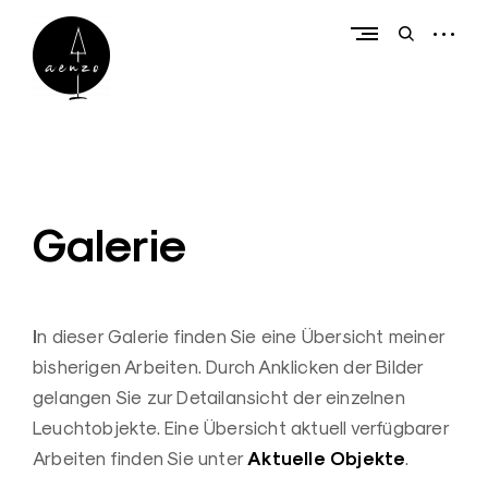
Skip
to
open
open
content
sidebar
search
form
a
e
n
z
Galerie
o
|
L
I
n dieser Galerie finden Sie eine Übersicht meiner
e
bisherigen Arbeiten. Durch Anklicken der Bilder
u
gelangen Sie zur Detailansicht der einzelnen
c
Leuchtobjekte. Eine Übersicht aktuell verfügbarer
h
Aktuelle Objekte
Arbeiten finden Sie unter
.
t