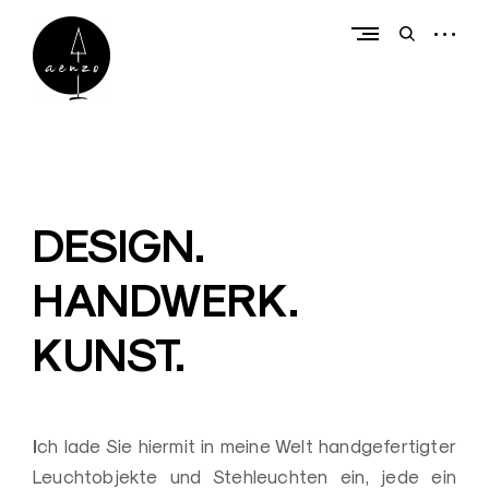
Skip
to
open
open
content
sidebar
search
form
a
e
n
z
DESIGN.
o
HANDWERK.
|
L
KUNST.
e
u
c
h
I
ch lade Sie hiermit in meine Welt handgefertigter
t
Leuchtobjekte und Stehleuchten ein, jede ein