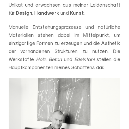
d
Unikat und erwachsen aus meiner Leidenschaft
e
Design
Handwerk
Kunst
für
,
und
.
s
i
Manuelle Entstehungsprozesse und natürliche
g
Materialien stehen dabei im Mittelpunkt, um
n
einzigartige Formen zu erzeugen und die Ästhetik
u
der vorhandenen Strukturen zu nutzen. Die
n
Werkstoffe
Holz
,
Beton
und
Edelstahl
stellen die
d
Hauptkomponenten meines Schaffens dar.
O
b
j
e
k
t
k