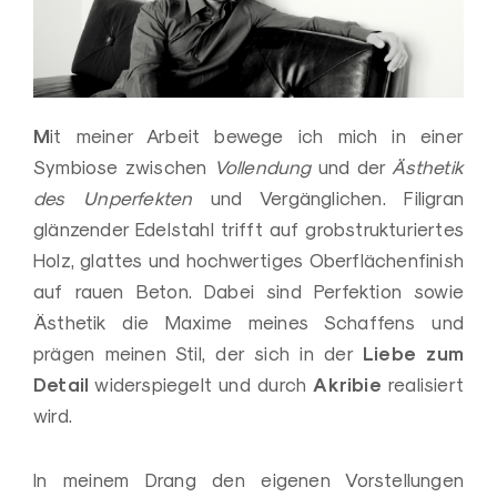
u
n
s
t
M
it meiner Arbeit bewege ich mich in einer
Symbiose zwischen
Vollendung
und der
Ästhetik
des Unperfekten
und Vergänglichen. Filigran
glänzender Edelstahl trifft auf grobstrukturiertes
Holz, glattes und hochwertiges Oberflächenfinish
auf rauen Beton. Dabei sind Perfektion sowie
Ästhetik die Maxime meines Schaffens und
Liebe zum
prägen meinen Stil, der sich in der
Detail
Akribie
widerspiegelt und durch
realisiert
wird.
In meinem Drang den eigenen Vorstellungen