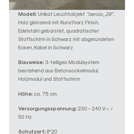
u
n
Modell:
Unikat Leuchtobjekt
”aenzo_29”
,
s
Holz glänzend mit Kunstharz Finish,
t
Edelstahl gebürstet, quadratischer
Stoffschirm in Schwarz mit abgerundeten
Ecken, Kabel in Schwarz
Bauweise:
3-teiliges Modulsystem
bestehend aus Betonsockelmodul,
Holzmodul und Stoffschirm
Höhe:
ca. 75 cm
Versorgungsspannung:
230 – 240 V~ /
50 Hz
Schutzart:
IP20